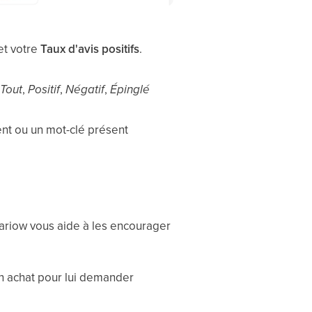
et votre
Taux d'avis positifs
.
:
Tout
,
Positif
,
Négatif
,
Épinglé
ient ou un mot-clé présent
hariow vous aide à les encourager
on achat pour lui demander