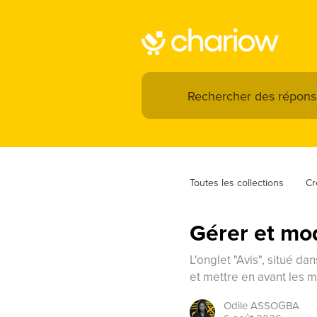
Toutes les collections
Cr
Gérer et mod
L'onglet "Avis", situé da
et mettre en avant les 
Odile
ASSOGBA