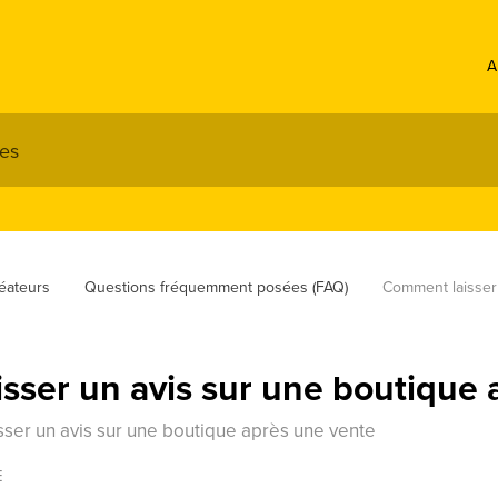
A
éateurs
Questions fréquemment posées (FAQ)
Comment laisser
sser un avis sur une boutique 
ser un avis sur une boutique après une vente
E