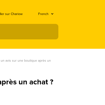
ller sur Chariow
 un avis sur une boutique après un 
après un achat ?