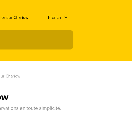
ller sur Chariow
sur Chariow
ow
vations en toute simplicité.