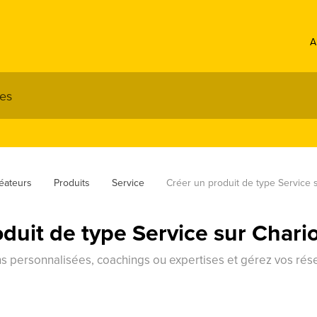
A
éateurs
Produits
Service
Créer un produit de type Service 
duit de type Service sur Chari
s personnalisées, coachings ou expertises et gérez vos réser