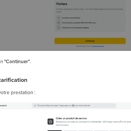
on
"Continuer"
.
tarification
votre prestation :