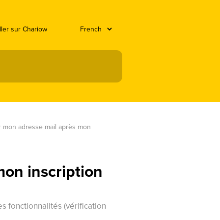
ller sur Chariow
r mon adresse mail après mon 
on inscription
 fonctionnalités (vérification