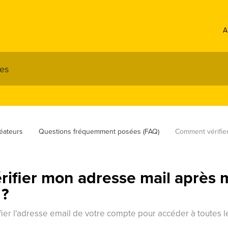
A
éateurs
Questions fréquemment posées (FAQ)
Comment vérifie
ifier mon adresse mail après m
 ?
ifier l'adresse email de votre compte pour accéder à toutes les