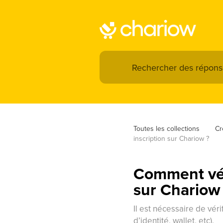
Toutes les collections
Cr
inscription sur Chariow ?
Comment vér
sur Chariow
Il est nécessaire de vér
d’identité, wallet, etc).