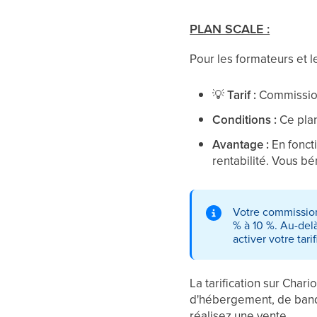
PLAN SCALE :
Pour les formateurs et 
💡
Tarif :
Commissio
Conditions :
Ce plan
Avantage :
En fonct
rentabilité. Vous bé
Votre commission
% à 10 %. Au-del
activer votre tar
La tarification sur Chari
d'hébergement, de band
réalisez une vente.