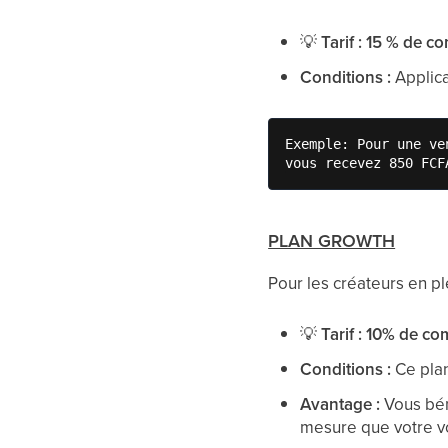
💡
Tarif : 15 % de 
Conditions :
Applica
Exemple: Pour une ve
vous recevez 850 FCF
PLAN GROWTH
Pour les créateurs en p
💡
Tarif : 10% de c
Conditions :
Ce plan
Avantage :
Vous bén
mesure que votre v