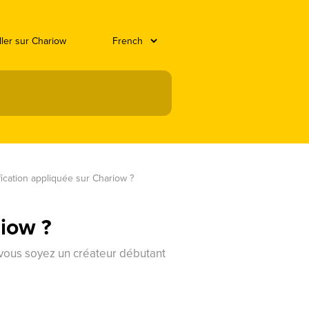
ller sur Chariow
ification appliquée sur Chariow ?
riow ?
 vous soyez un créateur débutant