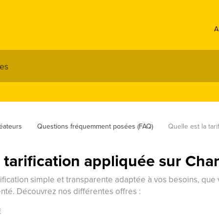
A
éateurs
Questions fréquemment posées (FAQ)
Quelle est la tar
a tarification appliquée sur Cha
fication simple et transparente adaptée à vos besoins, que
té. Découvrez nos différentes offres :
E